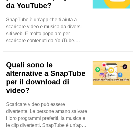
da YouTube?
risoluzione video. La risoluzione
video è la quantità di dettagli mostrati
SnapTube è un'app che ti aiuta a
da un video. È come quanto è nitida o
scaricare video e musica da diversi
chiara un'immagine. ..
siti web. È molto popolare per
scaricare contenuti da YouTube.
SnapTube è facile da usare. Puoi
trovare video, musica e persino
playlist con pochi tocchi. Puoi
Quali sono le
ottenere SnapTube sul tuo telefono
alternative a SnapTube
Android. Sfortunatamente, SnapTube
per il download di
non è disponibile nel Google Play
video?
Store. Devi scaricarlo dal sito web
ufficiale di SnapTube. Come
scaricare SnapTube Vai al sito web
Scaricare video può essere
ufficiale: per prima cosa, apri il tuo ..
divertente. Le persone amano salvare
i loro programmi preferiti, la musica e
le clip divertenti. SnapTube è un'app
popolare per questo. Ma ci sono