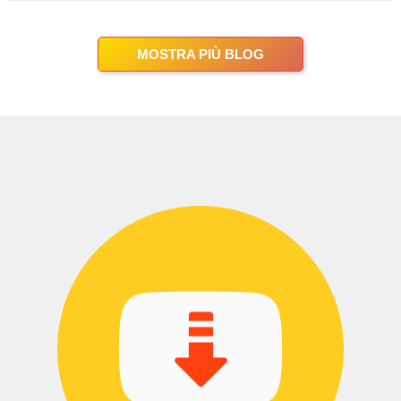
molte altre opzioni. In questo blog,
esploreremo diverse app e siti Web
che possono aiutarti a scaricare video
MOSTRA PIÙ BLOG
facilmente. Perché usare le app per
scaricare video? Le app per scaricare
video ti consentono di salvare i video
direttamente sul tuo telefono o tablet.
Questo è utile per molte ragioni. ..