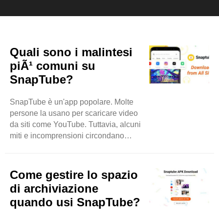
Quali sono i malintesi
piÃ¹ comuni su
SnapTube?
SnapTube è un'app popolare. Molte
persone la usano per scaricare video
da siti come YouTube. Tuttavia, alcuni
miti e incomprensioni circondano
SnapTube. Questo blog chiarirà
alcuni di questi equivoci. SnapTube è
illegale Un grande mito è che
Come gestire lo spazio
SnapTube sia illegale. Questa idea
di archiviazione
deriva dal fatto che scarica video.
quando usi SnapTube?
Molte persone pensano che scaricare
video significhi rubare. Tuttavia,