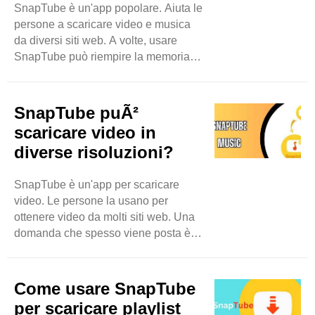
SnapTube è un'app popolare. Aiuta le
SnapTube consente agli utenti di
persone a scaricare video e musica
scaricare video per uso personale.
da diversi siti web. A volte, usare
Non consente agli utenti ..
SnapTube può riempire la memoria
del telefono. Quando ciò accade,
potresti avere problemi a scaricare
nuove cose. In questo blog,
SnapTube puÃ²
impareremo come gestire lo spazio di
scaricare video in
archiviazione durante l'utilizzo di
diverse risoluzioni?
SnapTube. Cos'è lo spazio di
archiviazione? Lo spazio di
SnapTube è un'app per scaricare
archiviazione è come un armadio per
video. Le persone la usano per
il tuo telefono. Contiene tutte le tue
ottenere video da molti siti web. Una
app, foto, musica e video. ..
domanda che spesso viene posta è
se SnapTube può scaricare video in
diverse risoluzioni. Questo blog
spiegherà cosa significa e come
Come usare SnapTube
funziona. Cos'è la risoluzione video?
per scaricare playlist
Innanzitutto, parliamo di cosa è la