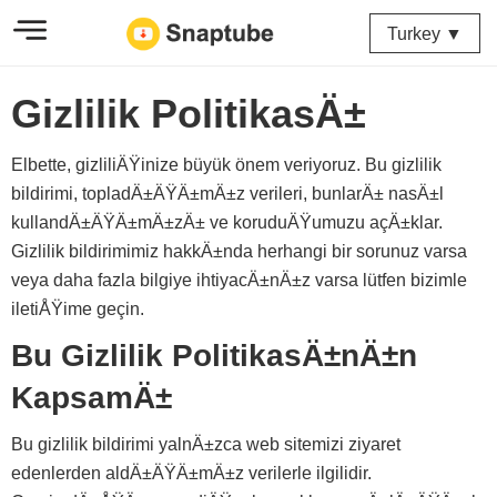
Turkey ▼
Gizlilik PolitikasÄ±
Elbette, gizliliÄŸinize büyük önem veriyoruz. Bu gizlilik
bildirimi, topladÄ±ÄŸÄ±mÄ±z verileri, bunlarÄ± nasÄ±l
kullandÄ±ÄŸÄ±mÄ±zÄ± ve koruduÄŸumuzu açÄ±klar.
Gizlilik bildirimimiz hakkÄ±nda herhangi bir sorunuz varsa
veya daha fazla bilgiye ihtiyacÄ±nÄ±z varsa lütfen bizimle
iletiÅŸime geçin.
Bu Gizlilik PolitikasÄ±nÄ±n
KapsamÄ±
Bu gizlilik bildirimi yalnÄ±zca web sitemizi ziyaret
edenlerden aldÄ±ÄŸÄ±mÄ±z verilerle ilgilidir.