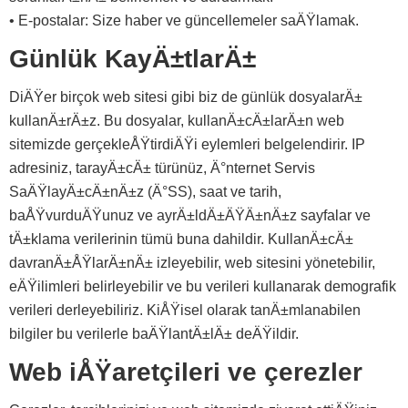
• E-postalar: Size haber ve güncellemeler saÄŸlamak.
Günlük KayÄ±tlarÄ±
DiÄŸer birçok web sitesi gibi biz de günlük dosyalarÄ±
kullanÄ±rÄ±z. Bu dosyalar, kullanÄ±cÄ±larÄ±n web
sitemizde gerçekleÅŸtirdiÄŸi eylemleri belgelendirir. IP
adresiniz, tarayÄ±cÄ± türünüz, Ä°nternet Servis
SaÄŸlayÄ±cÄ±nÄ±z (Ä°SS), saat ve tarih,
baÅŸvurduÄŸunuz ve ayrÄ±ldÄ±ÄŸÄ±nÄ±z sayfalar ve
tÄ±klama verilerinin tümü buna dahildir. KullanÄ±cÄ±
davranÄ±ÅŸlarÄ±nÄ± izleyebilir, web sitesini yönetebilir,
eÄŸilimleri belirleyebilir ve bu verileri kullanarak demografik
verileri derleyebiliriz. KiÅŸisel olarak tanÄ±mlanabilen
bilgiler bu verilerle baÄŸlantÄ±lÄ± deÄŸildir.
Web iÅŸaretçileri ve çerezler