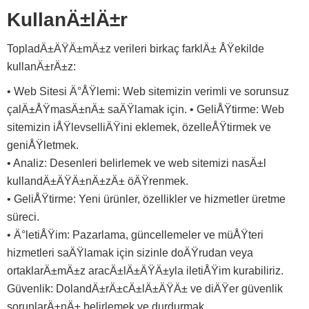
KullanÄ±lÄ±r
TopladÄ±ÄŸÄ±mÄ±z verileri birkaç farklÄ± ÅŸekilde
kullanÄ±rÄ±z:
• Web Sitesi Ä°ÅŸlemi: Web sitemizin verimli ve sorunsuz
çalÄ±ÅŸmasÄ±nÄ± saÄŸlamak için. • GeliÅŸtirme: Web
sitemizin iÅŸlevselliÄŸini eklemek, özelleÅŸtirmek ve
geniÅŸletmek.
• Analiz: Desenleri belirlemek ve web sitemizi nasÄ±l
kullandÄ±ÄŸÄ±nÄ±zÄ± öÄŸrenmek.
• GeliÅŸtirme: Yeni ürünler, özellikler ve hizmetler üretme
süreci.
• Ä°letiÅŸim: Pazarlama, güncellemeler ve müÅŸteri
hizmetleri saÄŸlamak için sizinle doÄŸrudan veya
ortaklarÄ±mÄ±z aracÄ±lÄ±ÄŸÄ±yla iletiÅŸim kurabiliriz.
Güvenlik: DolandÄ±rÄ±cÄ±lÄ±ÄŸÄ± ve diÄŸer güvenlik
sorunlarÄ±nÄ± belirlemek ve durdurmak.