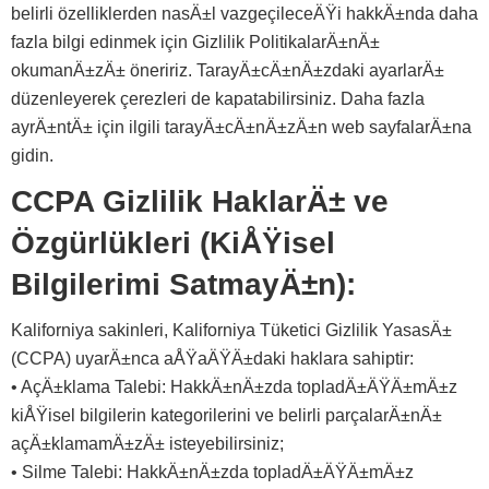
belirli özelliklerden nasÄ±l vazgeçileceÄŸi hakkÄ±nda daha
fazla bilgi edinmek için Gizlilik PolitikalarÄ±nÄ±
okumanÄ±zÄ± öneririz. TarayÄ±cÄ±nÄ±zdaki ayarlarÄ±
düzenleyerek çerezleri de kapatabilirsiniz. Daha fazla
ayrÄ±ntÄ± için ilgili tarayÄ±cÄ±nÄ±zÄ±n web sayfalarÄ±na
gidin.
CCPA Gizlilik HaklarÄ± ve
Özgürlükleri (KiÅŸisel
Bilgilerimi SatmayÄ±n):
Kaliforniya sakinleri, Kaliforniya Tüketici Gizlilik YasasÄ±
(CCPA) uyarÄ±nca aÅŸaÄŸÄ±daki haklara sahiptir:
• AçÄ±klama Talebi: HakkÄ±nÄ±zda topladÄ±ÄŸÄ±mÄ±z
kiÅŸisel bilgilerin kategorilerini ve belirli parçalarÄ±nÄ±
açÄ±klamamÄ±zÄ± isteyebilirsiniz;
• Silme Talebi: HakkÄ±nÄ±zda topladÄ±ÄŸÄ±mÄ±z