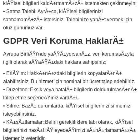
kiÅŸisel bilgileri kaldÄ±rmamÄ±zÄ± istemekten çekinmeyin;
• Satma Talebi: AyrÄ±ca, kiÅŸisel bilgilerinizi
satmamamÄ±zÄ± istersiniz. Talebinize yanÄ±t vermek için
otuz günümüz var.
GDPR Veri Koruma HaklarÄ±
Avrupa BirliÄŸi'nde yaÅŸÄ±yorsanÄ±z, veri korumasÄ±yla
ilgili olarak aÅŸaÄŸÄ±daki haklara sahipsiniz:
• EriÅŸim: HakkÄ±nÄ±zdaki bilgilerin kopyalarÄ±nÄ±
alabilirsiniz. Bu hizmet için nominal bir ücret talep edebiliriz.
• Düzeltme: Eksik veya hatalÄ± bilgilerin doldurulmasÄ±nÄ±
talep etme seçeneÄŸiniz vardÄ±r.
• Silme: BazÄ± durumlarda, kiÅŸisel bilgilerinizi silmemizi
isteyebilirsiniz.
• KÄ±sÄ±tlamalar: Belirli gerekliliklere tabi olarak, kiÅŸisel
bilgilerinizi nasÄ±l iÅŸleyeceÄŸimizi sÄ±nÄ±rlamamÄ±zÄ±
istemeniz yeterlidir.