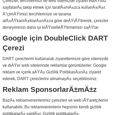
Çerezler, tercihlerinizi ve web sitemizde ziyaret ettiÄŸiniz
sayfalarÄ± takip etmek için tarafÄ±mÄ±zca kullanÄ±lÄ±r.
Ä°çeriÄŸimizi tercihlerinize ve tarama
alÄ±ÅŸkanlÄ±klarÄ±nÄ±za göre deÄŸiÅŸtirerek, çerezler
deneyiminizi daha iyi kiÅŸiselleÅŸtirmemizi saÄŸlar.
Google için DoubleClick DART
Çerezi
DART çerezlerini kullanarak ziyaretlerinize göre sitemizde
ve diÄŸer web sitelerinde reklamlar görüntülerler. Google
reklam ve içerik aÄŸÄ± Gizlilik PolitikasÄ±nÄ± ziyaret
ederek, DART çerezlerini almamayÄ± seçebilirsiniz.
Reklam SponsorlarÄ±mÄ±z
BazÄ± reklamverenlerimiz çerezleri ve web iÅŸaretçilerini
kullanabilir. Bu reklamverenlerin hepsinin kendi gizlilik
politikalarÄ± vardÄ±r. Gizlilik politikalarÄ±,