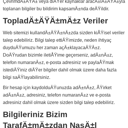
ÇevrimdÄ±ÅŸÄ± veya diÄŸer kaynaklar aracÄ±lÄ±ÄŸÄ±yla
toplanan bilgiler bu bildirim kapsamÄ±nda deÄŸildir.
TopladÄ±ÄŸÄ±mÄ±z Veriler
Web sitemizi kullandÄ±ÄŸÄ±nÄ±zda sizden kiÅŸisel veriler
talep edebiliriz. Bilgi talep ettiÄŸimizde, neden ihtiyaç
duyduÄŸumuzu her zaman açÄ±klayacaÄŸÄ±z.
DoÄŸrudan bizimle iletiÅŸime geçerseniz, adÄ±nÄ±z,
telefon numaranÄ±z, e-posta adresiniz ve paylaÅŸmak
istediÄŸiniz diÄŸer bilgiler dahil olmak üzere daha fazla
bilgi saÄŸlayabilirsiniz.
Bir hesap için kaydolduÄŸunuzda adÄ±nÄ±z, ÅŸirket
adÄ±nÄ±z, adresiniz, telefon numaranÄ±z ve e-posta
adresiniz dahil olmak üzere sizden bilgi talep edebiliriz.
Bilgileriniz Bizim
TarafÄ±mÄ±zdan NasÄ±l