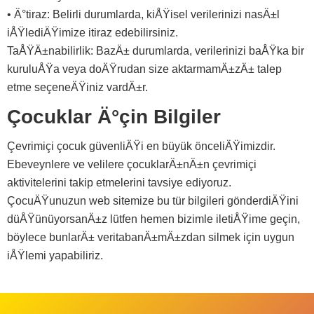
• Ä°tiraz: Belirli durumlarda, kiÅŸisel verilerinizi nasÄ±l
iÅŸlediÄŸimize itiraz edebilirsiniz.
TaÅŸÄ±nabilirlik: BazÄ± durumlarda, verilerinizi baÅŸka bir
kuruluÅŸa veya doÄŸrudan size aktarmamÄ±zÄ± talep
etme seçeneÄŸiniz vardÄ±r.
Çocuklar Ä°çin Bilgiler
Çevrimiçi çocuk güvenliÄŸi en büyük önceliÄŸimizdir.
Ebeveynlere ve velilere çocuklarÄ±nÄ±n çevrimiçi
aktivitelerini takip etmelerini tavsiye ediyoruz.
ÇocuÄŸunuzun web sitemize bu tür bilgileri gönderdiÄŸini
düÅŸünüyorsanÄ±z lütfen hemen bizimle iletiÅŸime geçin,
böylece bunlarÄ± veritabanÄ±mÄ±zdan silmek için uygun
iÅŸlemi yapabiliriz.