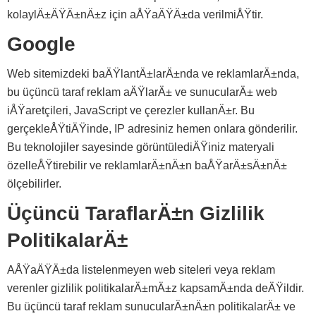
kolaylÄ±ÄŸÄ±nÄ±z için aÅŸaÄŸÄ±da verilmiÅŸtir.
Google
Web sitemizdeki baÄŸlantÄ±larÄ±nda ve reklamlarÄ±nda,
bu üçüncü taraf reklam aÄŸlarÄ± ve sunucularÄ± web
iÅŸaretçileri, JavaScript ve çerezler kullanÄ±r. Bu
gerçekleÅŸtiÄŸinde, IP adresiniz hemen onlara gönderilir.
Bu teknolojiler sayesinde görüntülediÄŸiniz materyali
özelleÅŸtirebilir ve reklamlarÄ±nÄ±n baÅŸarÄ±sÄ±nÄ±
ölçebilirler.
Üçüncü TaraflarÄ±n Gizlilik
PolitikalarÄ±
AÅŸaÄŸÄ±da listelenmeyen web siteleri veya reklam
verenler gizlilik politikalarÄ±mÄ±z kapsamÄ±nda deÄŸildir.
Bu üçüncü taraf reklam sunucularÄ±nÄ±n politikalarÄ± ve