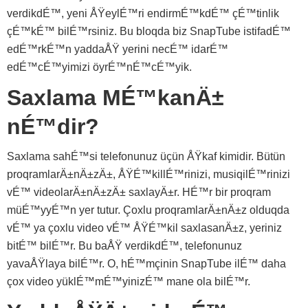
verdikdÉ™, yeni ÅŸeylÉ™ri endirmÉ™kdÉ™ çÉ™tinlik
çÉ™kÉ™ bilÉ™rsiniz. Bu bloqda biz SnapTube istifadÉ™
edÉ™rkÉ™n yaddaÅŸ yerini necÉ™ idarÉ™
edÉ™cÉ™yimizi öyrÉ™nÉ™cÉ™yik.
Saxlama MÉ™kanÄ±
nÉ™dir?
Saxlama sahÉ™si telefonunuz üçün ÅŸkaf kimidir. Bütün
proqramlarÄ±nÄ±zÄ±, ÅŸÉ™killÉ™rinizi, musiqilÉ™rinizi
vÉ™ videolarÄ±nÄ±zÄ± saxlayÄ±r. HÉ™r bir proqram
müÉ™yyÉ™n yer tutur. Çoxlu proqramlarÄ±nÄ±z olduqda
vÉ™ ya çoxlu video vÉ™ ÅŸÉ™kil saxlasanÄ±z, yeriniz
bitÉ™ bilÉ™r. Bu baÅŸ verdikdÉ™, telefonunuz
yavaÅŸlaya bilÉ™r. O, hÉ™mçinin SnapTube ilÉ™ daha
çox video yüklÉ™mÉ™yinizÉ™ mane ola bilÉ™r.