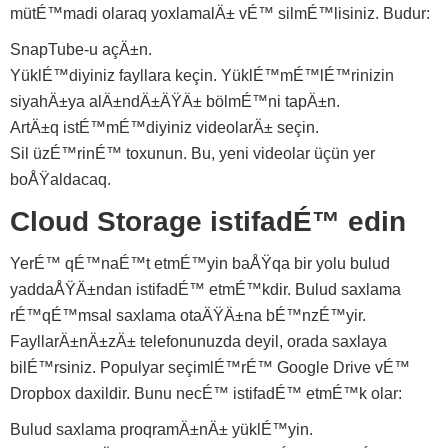
mütÉ™madi olaraq yoxlamalÄ± vÉ™ silmÉ™lisiniz. Budur:
SnapTube-u açÄ±n.
YüklÉ™diyiniz fayllara keçin. YüklÉ™mÉ™lÉ™rinizin
siyahÄ±ya alÄ±ndÄ±ÄŸÄ± bölmÉ™ni tapÄ±n.
ArtÄ±q istÉ™mÉ™diyiniz videolarÄ± seçin.
Sil üzÉ™rinÉ™ toxunun. Bu, yeni videolar üçün yer
boÅŸaldacaq.
Cloud Storage istifadÉ™ edin
YerÉ™ qÉ™naÉ™t etmÉ™yin baÅŸqa bir yolu bulud
yaddaÅŸÄ±ndan istifadÉ™ etmÉ™kdir. Bulud saxlama
rÉ™qÉ™msal saxlama otaÄŸÄ±na bÉ™nzÉ™yir.
FayllarÄ±nÄ±zÄ± telefonunuzda deyil, orada saxlaya
bilÉ™rsiniz. Populyar seçimlÉ™rÉ™ Google Drive vÉ™
Dropbox daxildir. Bunu necÉ™ istifadÉ™ etmÉ™k olar:
Bulud saxlama proqramÄ±nÄ± yüklÉ™yin.