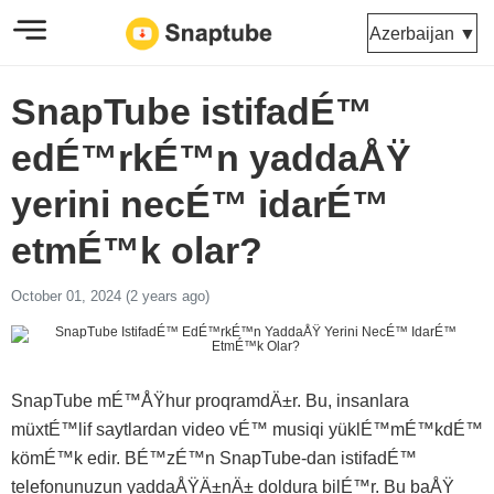
Azerbaijan ▼
SnapTube istifadÉ™
edÉ™rkÉ™n yaddaÅŸ
yerini necÉ™ idarÉ™
etmÉ™k olar?
October 01, 2024 (2 years ago)
SnapTube mÉ™ÅŸhur proqramdÄ±r. Bu, insanlara
müxtÉ™lif saytlardan video vÉ™ musiqi yüklÉ™mÉ™kdÉ™
kömÉ™k edir. BÉ™zÉ™n SnapTube-dan istifadÉ™
telefonunuzun yaddaÅŸÄ±nÄ± doldura bilÉ™r. Bu baÅŸ