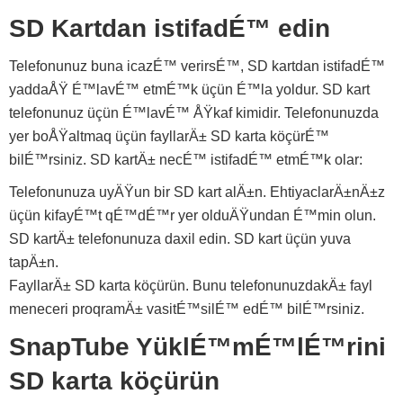
SD Kartdan istifadÉ™ edin
Telefonunuz buna icazÉ™ verirsÉ™, SD kartdan istifadÉ™
yaddaÅŸ É™lavÉ™ etmÉ™k üçün É™la yoldur. SD kart
telefonunuz üçün É™lavÉ™ ÅŸkaf kimidir. Telefonunuzda
yer boÅŸaltmaq üçün fayllarÄ± SD karta köçürÉ™
bilÉ™rsiniz. SD kartÄ± necÉ™ istifadÉ™ etmÉ™k olar:
Telefonunuza uyÄŸun bir SD kart alÄ±n. EhtiyaclarÄ±nÄ±z
üçün kifayÉ™t qÉ™dÉ™r yer olduÄŸundan É™min olun.
SD kartÄ± telefonunuza daxil edin. SD kart üçün yuva
tapÄ±n.
FayllarÄ± SD karta köçürün. Bunu telefonunuzdakÄ± fayl
meneceri proqramÄ± vasitÉ™silÉ™ edÉ™ bilÉ™rsiniz.
SnapTube YüklÉ™mÉ™lÉ™rini
SD karta köçürün