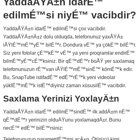
YaddaÅŸÄ±n idarÉ™
edilmÉ™si niyÉ™ vacibdir?
YaddaÅŸÄ±n idarÉ™ edilmÉ™si çox vacibdir.
YaddaÅŸÄ±nÄ±z dolu olduqda, telefonunuz yaxÅŸÄ±
iÅŸlÉ™mÉ™yÉ™ bilÉ™r. Dondura vÉ™ ya çökÉ™ bilÉ™r.
Siz yeni fotolar çÉ™kÉ™ vÉ™ ya yeni proqramlar endirÉ™
bilmÉ™yÉ™cÉ™ksiniz. Bir qÉ™dÉ™r boÅŸ yer saxlamaq
telefonunuzun rÉ™van iÅŸlÉ™mÉ™sinÉ™ kömÉ™k edir.
Bu, SnapTube istifadÉ™ edÉ™rÉ™k yeni videolar
yüklÉ™mÉ™k istÉ™diyiniz zaman xüsusilÉ™ vacibdir.
Saxlama Yerinizi YoxlayÄ±n
YaddaÅŸÄ±n idarÉ™ edilmÉ™sindÉ™ ilk addÄ±m nÉ™
qÉ™dÉ™r yerinizin olduÄŸunu yoxlamaqdÄ±r. Bunu
necÉ™ edÉ™ bilÉ™rsiniz:
Telefonunuzun parametrlÉ™rini açÄ±n. Ötürücü kimi