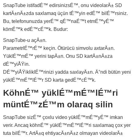
SnapTube istifadÉ™ edirsinizsÉ™, onu videolarÄ± SD
kartÄ±nÄ±zda saxlamaq üçün tÉ™yin edÉ™ bilÉ™rsiniz.
Bu, telefonunuzda yerÉ™ qÉ™naÉ™t etmÉ™yÉ™
kömÉ™k edÉ™cÉ™k. Budur:
SnapTube-u açÄ±n.
ParametrlÉ™rÉ™ keçin. Ötürücü simvolu axtarÄ±n.
YüklÉ™mÉ™ yerini tapÄ±n. Onu SD kartÄ±nÄ±za
dÉ™yiÅŸin.
DÉ™yiÅŸikliklÉ™rinizi yadda saxlayÄ±n. Ä°ndi bütün yeni
yüklÉ™mÉ™lÉ™r SD karta gedÉ™cÉ™k.
KöhnÉ™ yüklÉ™mÉ™lÉ™ri
müntÉ™zÉ™m olaraq silin
SnapTube sizÉ™ çoxlu video yüklÉ™mÉ™yÉ™ imkan
verir. Ancaq köhnÉ™ yüklÉ™mÉ™lÉ™ri saxlamaq çox yer
tuta bilÉ™r. ArtÄ±q ehtiyacÄ±nÄ±z olmayan videolarÄ±