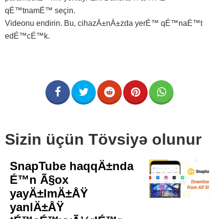
qÉ™tnamÉ™ seçin.
Videonu endirin. Bu, cihazÄ±nÄ±zda yerÉ™ qÉ™naÉ™t
edÉ™cÉ™k.
Sizin üçün Tövsiyə olunur
SnapTube haqqÄ±nda
É™n Ã§ox
yayÄ±lmÄ±ÅŸ
yanlÄ±ÅŸ