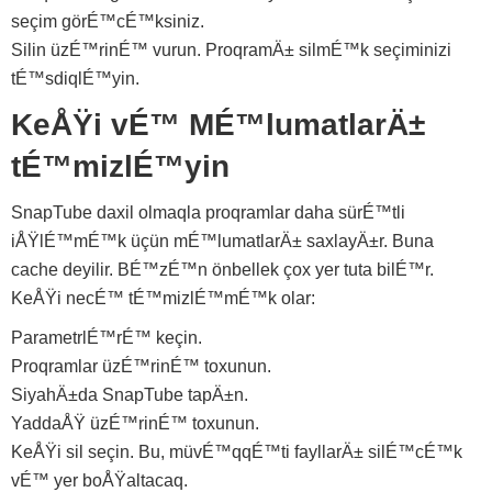
seçim görÉ™cÉ™ksiniz.
Silin üzÉ™rinÉ™ vurun. ProqramÄ± silmÉ™k seçiminizi
tÉ™sdiqlÉ™yin.
KeÅŸi vÉ™ MÉ™lumatlarÄ±
tÉ™mizlÉ™yin
SnapTube daxil olmaqla proqramlar daha sürÉ™tli
iÅŸlÉ™mÉ™k üçün mÉ™lumatlarÄ± saxlayÄ±r. Buna
cache deyilir. BÉ™zÉ™n önbellek çox yer tuta bilÉ™r.
KeÅŸi necÉ™ tÉ™mizlÉ™mÉ™k olar:
ParametrlÉ™rÉ™ keçin.
Proqramlar üzÉ™rinÉ™ toxunun.
SiyahÄ±da SnapTube tapÄ±n.
YaddaÅŸ üzÉ™rinÉ™ toxunun.
KeÅŸi sil seçin. Bu, müvÉ™qqÉ™ti fayllarÄ± silÉ™cÉ™k
vÉ™ yer boÅŸaltacaq.