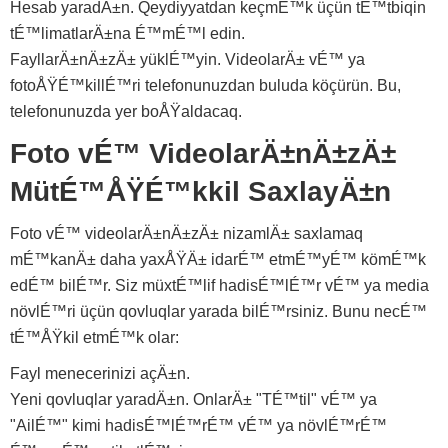
Hesab yaradÄ±n. Qeydiyyatdan keçmÉ™k üçün tÉ™tbiqin
tÉ™limatlarÄ±na É™mÉ™l edin.
FayllarÄ±nÄ±zÄ± yüklÉ™yin. VideolarÄ± vÉ™ ya
fotoÅŸÉ™killÉ™ri telefonunuzdan buluda köçürün. Bu,
telefonunuzda yer boÅŸaldacaq.
Foto vÉ™ VideolarÄ±nÄ±zÄ±
MütÉ™ÅŸÉ™kkil SaxlayÄ±n
Foto vÉ™ videolarÄ±nÄ±zÄ± nizamlÄ± saxlamaq
mÉ™kanÄ± daha yaxÅŸÄ± idarÉ™ etmÉ™yÉ™ kömÉ™k
edÉ™ bilÉ™r. Siz müxtÉ™lif hadisÉ™lÉ™r vÉ™ ya media
növlÉ™ri üçün qovluqlar yarada bilÉ™rsiniz. Bunu necÉ™
tÉ™ÅŸkil etmÉ™k olar:
Fayl menecerinizi açÄ±n.
Yeni qovluqlar yaradÄ±n. OnlarÄ± "TÉ™til" vÉ™ ya
"AilÉ™" kimi hadisÉ™lÉ™rÉ™ vÉ™ ya növlÉ™rÉ™