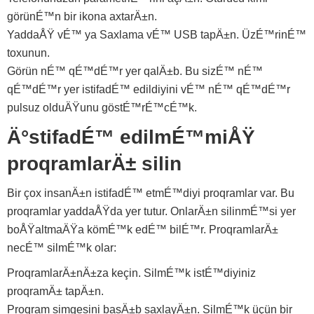
görünÉ™n bir ikona axtarÄ±n.
YaddaÅŸ vÉ™ ya Saxlama vÉ™ USB tapÄ±n. ÜzÉ™rinÉ™
toxunun.
Görün nÉ™ qÉ™dÉ™r yer qalÄ±b. Bu sizÉ™ nÉ™
qÉ™dÉ™r yer istifadÉ™ edildiyini vÉ™ nÉ™ qÉ™dÉ™r
pulsuz olduÄŸunu göstÉ™rÉ™cÉ™k.
Ä°stifadÉ™ edilmÉ™miÅŸ
proqramlarÄ± silin
Bir çox insanÄ±n istifadÉ™ etmÉ™diyi proqramlar var. Bu
proqramlar yaddaÅŸda yer tutur. OnlarÄ±n silinmÉ™si yer
boÅŸaltmaÄŸa kömÉ™k edÉ™ bilÉ™r. ProqramlarÄ±
necÉ™ silmÉ™k olar:
ProqramlarÄ±nÄ±za keçin. SilmÉ™k istÉ™diyiniz
proqramÄ± tapÄ±n.
Proqram simgesini basÄ±b saxlayÄ±n. SilmÉ™k üçün bir