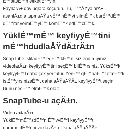
É™sasÉ™n etiketlÉ™yin.
FayllarÄ± qovluqlara köçürün. Bu, É™ÅŸyalarÄ±
asanlÄ±qla tapmaÄŸa vÉ™ nÉ™yi silmÉ™k barÉ™dÉ™
qÉ™rar vermÉ™yÉ™ kömÉ™k edÉ™cÉ™k.
YüklÉ™mÉ™ keyfiyyÉ™tini
mÉ™hdudlaÅŸdÄ±rÄ±n
SnapTube istifadÉ™ edÉ™rkÉ™n, siz endirdiyiniz
videolarÄ±n keyfiyyÉ™tini seçÉ™ bilÉ™rsiniz. YüksÉ™k
keyfiyyÉ™t daha çox yer tutur. YerÉ™ qÉ™naÉ™t etmÉ™k
istÉ™yirsinizsÉ™, daha aÅŸaÄŸÄ± keyfiyyÉ™t seçin.
Bunu necÉ™ etmÉ™k olar:
SnapTube-u açÄ±n.
Video axtarÄ±n.
YüklÉ™mÉ™zdÉ™n É™vvÉ™l keyfiyyÉ™t
parametrlÉ™rini yoxlayÄ±n. Daha aÅŸaÄŸÄ±