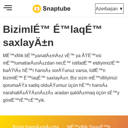
Azerbaijan ▼
BizimlÉ™ É™laqÉ™
saxlayÄ±n
MÉ™xfilik bÉ™yanatÄ±mÄ±z vÉ™ ya ÅŸÉ™xsi
mÉ™lumatlarÄ±nÄ±zdan necÉ™ istifadÉ™ etdiyimizlÉ™
baÄŸlÄ± hÉ™r hansÄ± sorÄŸunuz varsa, lütfÉ™n
bizimlÉ™ É™laqÉ™ saxlayÄ±n. Biz sizin mÉ™xfiliyinizi
qorumaÄŸa sadiq olduÄŸumuz üçün hÉ™r hansÄ±
narahatlÄ±ÄŸÄ±nÄ±zÄ± aradan qaldÄ±rmaq üçün sÉ™y
göstÉ™rÉ™cÉ™yik.
Bizim HaqqÄ±mÄ±zda
MÉ™xfilik SiyasÉ™ti