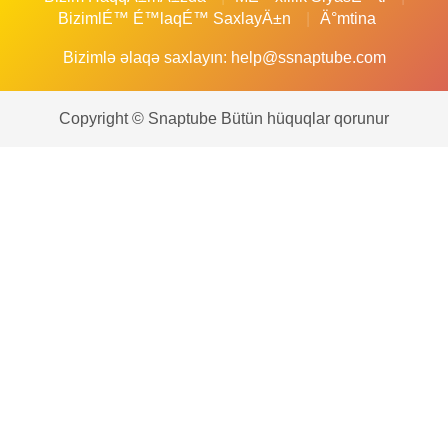
BizimlÉ™ É™laqÉ™ SaxlayÄ±n
Ä°mtina
Bizimlə əlaqə saxlayın:
help@ssnaptube.com
Copyright © Snaptube Bütün hüquqlar qorunur