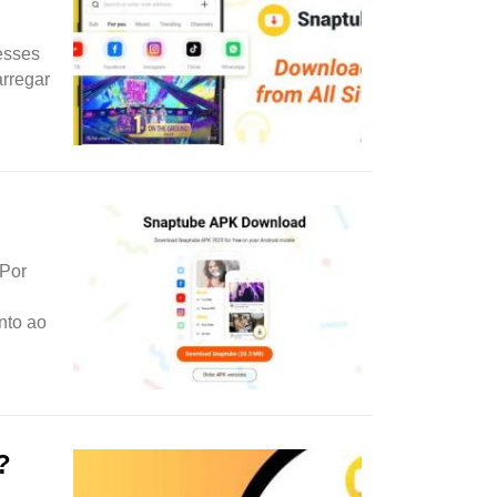
esses
arregar
 Por
nto ao
?