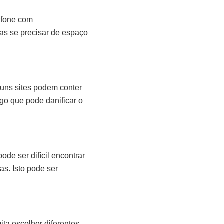
efone com
as se precisar de espaço
guns sites podem conter
lgo que pode danificar o
de ser difícil encontrar
s. Isto pode ser
ta escolher diferentes