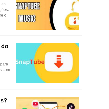
tes.
ções.
re o
 do
 para
ts com
os?