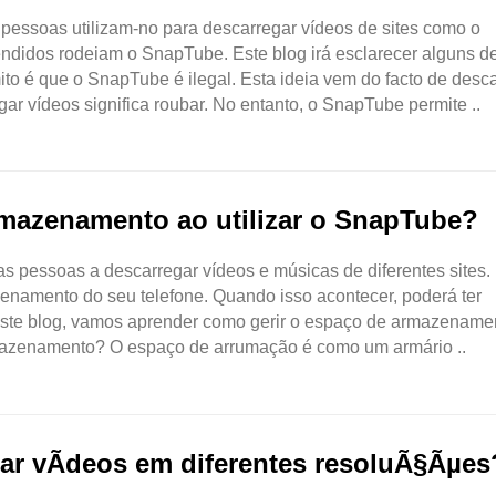
pessoas utilizam-no para descarregar vídeos de sites como o
endidos rodeiam o SnapTube. Este blog irá esclarecer alguns d
o é que o SnapTube é ilegal. Esta ideia vem do facto de desc
r vídeos significa roubar. No entanto, o SnapTube permite ..
mazenamento ao utilizar o SnapTube?
 pessoas a descarregar vídeos e músicas de diferentes sites.
namento do seu telefone. Quando isso acontecer, poderá ter
este blog, vamos aprender como gerir o espaço de armazename
rmazenamento? O espaço de arrumação é como um armário ..
r vÃ­deos em diferentes resoluÃ§Ãµes