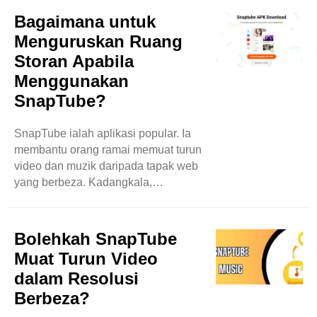
menjelaskan beberapa salah
Bagaimana untuk
tanggapan ini. SnapTube adalah
Menguruskan Ruang
Haram Satu mitos besar ialah
Storan Apabila
SnapTube adalah haram. Idea ini
Menggunakan
datang daripada fakta bahawa ia
memuat turun video. Ramai orang
SnapTube?
berfikir bahawa memuat turun video
bermakna mencuri. Walau
SnapTube ialah aplikasi popular. Ia
bagaimanapun, SnapTube
membantu orang ramai memuat turun
membenarkan pengguna memuat
video dan muzik daripada tapak web
turun ..
yang berbeza. Kadangkala,
menggunakan SnapTube boleh
mengisi storan telefon anda. Apabila
ini berlaku, anda mungkin
Bolehkah SnapTube
menghadapi masalah memuat turun
Muat Turun Video
perkara baharu. Dalam blog ini, kita
dalam Resolusi
akan belajar cara mengurus ruang
Berbeza?
storan semasa menggunakan
SnapTube. Apakah Ruang Storan?