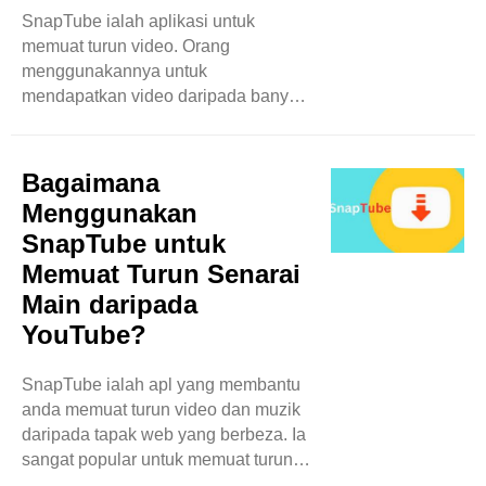
Ruang storan adalah seperti almari
SnapTube ialah aplikasi untuk
untuk telefon anda. Ia menyimpan
memuat turun video. Orang
semua apl, foto, muzik dan video
menggunakannya untuk
anda. Setiap apl mengambil ..
mendapatkan video daripada banyak
tapak web. Satu soalan yang sering
timbul ialah sama ada SnapTube
boleh memuat turun video dalam
Bagaimana
resolusi yang berbeza. Blog ini akan
Menggunakan
menerangkan maksudnya dan cara ia
SnapTube untuk
berfungsi. Apakah Resolusi Video?
Memuat Turun Senarai
Mula-mula, mari kita bincangkan
tentang resolusi video. Peleraian
Main daripada
video ialah jumlah butiran yang
YouTube?
ditunjukkan oleh video. Ia seperti
betapa tajam atau jelasnya gambar.
SnapTube ialah apl yang membantu
Resolusi yang lebih ..
anda memuat turun video dan muzik
daripada tapak web yang berbeza. Ia
sangat popular untuk memuat turun
kandungan daripada YouTube.