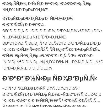
Ð¼ÐµÑÑ‚Ð¾, Ð²Ñ‹ Ñ‚Ð°ÐºÐ¶Ðµ Ð¼Ð¾Ð¶ÐµÑ‚Ðµ
ÑÑ‚Ð¾ ÑÐ´ÐµÐ»Ð°Ñ‚ÑŒ.
ÐŸÐµÑ€ÐµÐ¹Ð´Ð¸Ñ‚Ðµ Ðº ÑÐ²Ð¾Ð¸Ð¼
Ð·Ð°Ð³Ñ€ÑƒÐ·ÐºÐ°Ð¼.
ÐÐ°Ð¹Ð´Ð¸Ñ‚Ðµ Ð²Ð¸Ð´ÐµÐ¾, ÐºÐ¾Ñ‚Ð¾Ñ€Ð¾Ðµ Ð²Ñ‹
Ñ…Ð¾Ñ‚Ð¸Ñ‚Ðµ ÑƒÐ´Ð°Ð»Ð¸Ñ‚ÑŒ.
ÐÐ°Ð¶Ð¼Ð¸Ñ‚Ðµ Ð¸ ÑƒÐ´ÐµÑ€Ð¶Ð¸Ð²Ð°Ð¹Ñ‚Ðµ Ð²Ð¸Ð
´ÐµÐ¾. ÐžÑ‚ÐºÑ€Ð¾ÑŽÑ‚ÑÑ Ð¿Ð°Ñ€Ð°Ð¼ÐµÑ‚Ñ€Ñ‹.
Ð’Ñ‹Ð±ÐµÑ€Ð¸Ñ‚Ðµ «Ð£Ð´Ð°Ð»Ð¸Ñ‚ÑŒ». ÐŸÐ¾Ð
´Ñ‚Ð²ÐµÑ€Ð´Ð¸Ñ‚Ðµ, Ñ‡Ñ‚Ð¾ Ð²Ñ‹ Ñ…Ð¾Ñ‚Ð¸Ñ‚Ðµ ÑƒÐ
´Ð°Ð»Ð¸Ñ‚ÑŒ Ð²Ð¸Ð´ÐµÐ¾.
Ð’Ð°Ð¶Ð½Ñ‹Ðµ ÑÐ¾Ð²ÐµÑ‚Ñ‹
- Ð‘ÑƒÐ´ÑŒÑ‚Ðµ Ð¾ÑÑ‚Ð¾Ñ€Ð¾Ð¶Ð½Ñ‹:
Ð·Ð°Ð³Ñ€ÑƒÐ¶Ð°Ð¹Ñ‚Ðµ Ñ‚Ð¾Ð»ÑŒÐºÐ¾ Ñ‚Ðµ Ð²Ð¸Ð
´ÐµÐ¾, Ð½Ð° Ð·Ð°Ð³Ñ€ÑƒÐ·ÐºÑƒ ÐºÐ¾Ñ‚Ð¾Ñ€Ñ‹Ñ…
Ñƒ Ð²Ð°Ñ ÐµÑÑ‚ÑŒ Ñ€Ð°Ð·Ñ€ÐµÑˆÐµÐ½Ð¸Ðµ.