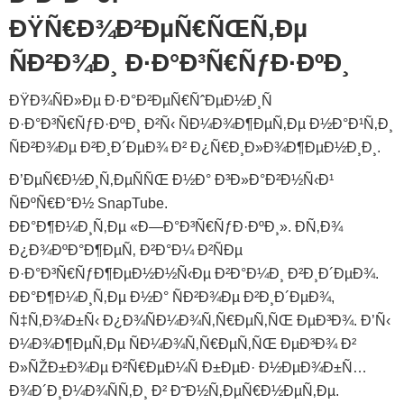
ÐŸÑ€Ð¾Ð²ÐµÑ€ÑŒÑ‚Ðµ
ÑÐ²Ð¾Ð¸ Ð·Ð°Ð³Ñ€ÑƒÐ·ÐºÐ¸
ÐŸÐ¾ÑÐ»Ðµ Ð·Ð°Ð²ÐµÑ€ÑˆÐµÐ½Ð¸Ñ
Ð·Ð°Ð³Ñ€ÑƒÐ·ÐºÐ¸ Ð²Ñ‹ ÑÐ¼Ð¾Ð¶ÐµÑ‚Ðµ Ð½Ð°Ð¹Ñ‚Ð¸
ÑÐ²Ð¾Ðµ Ð²Ð¸Ð´ÐµÐ¾ Ð² Ð¿Ñ€Ð¸Ð»Ð¾Ð¶ÐµÐ½Ð¸Ð¸.
Ð’ÐµÑ€Ð½Ð¸Ñ‚ÐµÑÑŒ Ð½Ð° Ð³Ð»Ð°Ð²Ð½Ñ‹Ð¹
ÑÐºÑ€Ð°Ð½ SnapTube.
ÐÐ°Ð¶Ð¼Ð¸Ñ‚Ðµ «Ð—Ð°Ð³Ñ€ÑƒÐ·ÐºÐ¸». Ð­Ñ‚Ð¾
Ð¿Ð¾ÐºÐ°Ð¶ÐµÑ‚ Ð²Ð°Ð¼ Ð²ÑÐµ
Ð·Ð°Ð³Ñ€ÑƒÐ¶ÐµÐ½Ð½Ñ‹Ðµ Ð²Ð°Ð¼Ð¸ Ð²Ð¸Ð´ÐµÐ¾.
ÐÐ°Ð¶Ð¼Ð¸Ñ‚Ðµ Ð½Ð° ÑÐ²Ð¾Ðµ Ð²Ð¸Ð´ÐµÐ¾,
Ñ‡Ñ‚Ð¾Ð±Ñ‹ Ð¿Ð¾ÑÐ¼Ð¾Ñ‚Ñ€ÐµÑ‚ÑŒ ÐµÐ³Ð¾. Ð’Ñ‹
Ð¼Ð¾Ð¶ÐµÑ‚Ðµ ÑÐ¼Ð¾Ñ‚Ñ€ÐµÑ‚ÑŒ ÐµÐ³Ð¾ Ð²
Ð»ÑŽÐ±Ð¾Ðµ Ð²Ñ€ÐµÐ¼Ñ Ð±ÐµÐ· Ð½ÐµÐ¾Ð±Ñ…
Ð¾Ð´Ð¸Ð¼Ð¾ÑÑ‚Ð¸ Ð² Ð˜Ð½Ñ‚ÐµÑ€Ð½ÐµÑ‚Ðµ.