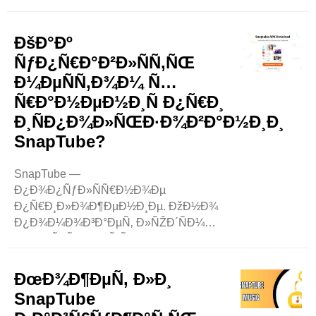
Ð¸ÑÐ¿Ð¾Ð»ÑŒÐ·ÑƒÑŽÑ‚ ÐµÐ³Ð¾ Ð
´Ð»Ñ Ð·Ð°Ð³Ñ€ÑƒÐ·ÐºÐ¸ Ð²Ð¸Ð´ÐµÐ¾ Ñ
Ñ‚Ð°ÐºÐ¸Ñ… ÑÐ°Ð¹Ñ‚Ð¾Ð², ÐºÐ°Ðº
ÐšÐ°Ðº
YouTube. ÐžÐ´Ð½Ð°ÐºÐ¾
ÑƒÐ¿Ñ€Ð°Ð²Ð»ÑÑ‚ÑŒ
Ð²Ð¾ÐºÑ€ÑƒÐ³ SnapTube Ñ…Ð¾Ð´ÑÑ‚
Ð¼ÐµÑÑ‚Ð¾Ð¼ Ñ…
Ð¼Ð¸Ñ„Ñ‹ Ð¸ Ð½ÐµÐ
Ñ€Ð°Ð½ÐµÐ½Ð¸Ñ Ð¿Ñ€Ð¸
´Ð¾Ñ€Ð°Ð·ÑƒÐ¼ÐµÐ½Ð¸Ñ. Ð­Ñ‚Ð¾Ñ‚ ..
Ð¸ÑÐ¿Ð¾Ð»ÑŒÐ·Ð¾Ð²Ð°Ð½Ð¸Ð¸
SnapTube?
SnapTube —
Ð¿Ð¾Ð¿ÑƒÐ»ÑÑ€Ð½Ð¾Ðµ
Ð¿Ñ€Ð¸Ð»Ð¾Ð¶ÐµÐ½Ð¸Ðµ. ÐžÐ½Ð¾
Ð¿Ð¾Ð¼Ð¾Ð³Ð°ÐµÑ‚ Ð»ÑŽÐ´ÑÐ¼
Ð·Ð°Ð³Ñ€ÑƒÐ¶Ð°Ñ‚ÑŒ Ð²Ð¸Ð´ÐµÐ¾ Ð¸
Ð¼ÑƒÐ·Ñ‹ÐºÑƒ Ñ Ñ€Ð°Ð·Ð½Ñ‹Ñ…
ÑÐ°Ð¹Ñ‚Ð¾Ð². Ð˜Ð½Ð¾Ð³Ð´Ð°
ÐœÐ¾Ð¶ÐµÑ‚ Ð»Ð¸
Ð¸ÑÐ¿Ð¾Ð»ÑŒÐ·Ð¾Ð²Ð°Ð½Ð¸Ðµ
SnapTube
SnapTube Ð¼Ð¾Ð¶ÐµÑ‚