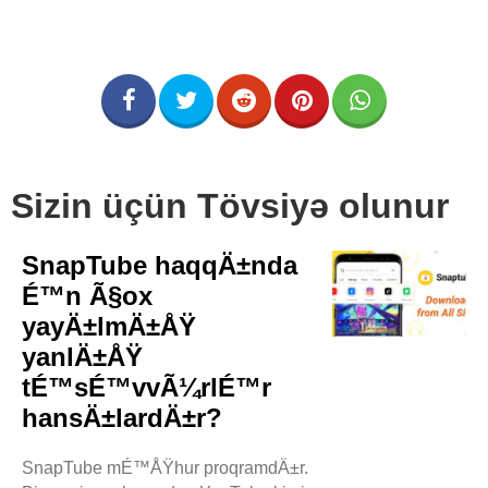
Sizin üçün Tövsiyə olunur
SnapTube haqqÄ±nda
É™n Ã§ox
yayÄ±lmÄ±ÅŸ
yanlÄ±ÅŸ
tÉ™sÉ™vvÃ¼rlÉ™r
hansÄ±lardÄ±r?
SnapTube mÉ™ÅŸhur proqramdÄ±r.