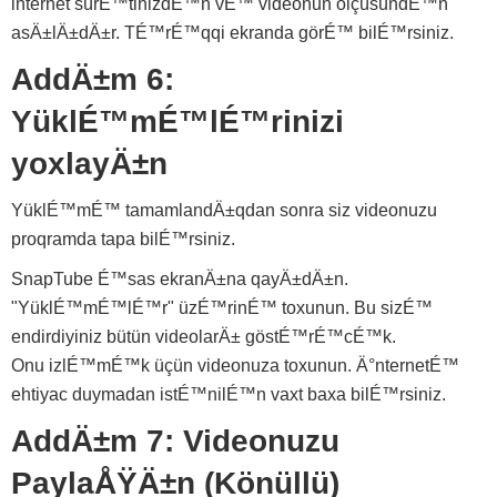
internet sürÉ™tinizdÉ™n vÉ™ videonun ölçüsündÉ™n
asÄ±lÄ±dÄ±r. TÉ™rÉ™qqi ekranda görÉ™ bilÉ™rsiniz.
AddÄ±m 6:
YüklÉ™mÉ™lÉ™rinizi
yoxlayÄ±n
YüklÉ™mÉ™ tamamlandÄ±qdan sonra siz videonuzu
proqramda tapa bilÉ™rsiniz.
SnapTube É™sas ekranÄ±na qayÄ±dÄ±n.
"YüklÉ™mÉ™lÉ™r" üzÉ™rinÉ™ toxunun. Bu sizÉ™
endirdiyiniz bütün videolarÄ± göstÉ™rÉ™cÉ™k.
Onu izlÉ™mÉ™k üçün videonuza toxunun. Ä°nternetÉ™
ehtiyac duymadan istÉ™nilÉ™n vaxt baxa bilÉ™rsiniz.
AddÄ±m 7: Videonuzu
PaylaÅŸÄ±n (Könüllü)