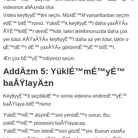
videonun altÄ±nda olur.
Video keyfiyyÉ™tini seçin. MüxtÉ™lif variantlardan seçim
edÉ™ bilÉ™rsiniz. YüksÉ™k keyfiyyÉ™t daha yaxÅŸÄ±
ÅŸÉ™killÉ™r demÉ™kdir, lakin telefonunuzda daha çox
yer tutur. AÅŸaÄŸÄ± keyfiyyÉ™t daha az yer tutur, lakin o
qÉ™dÉ™r dÉ™ yaxÅŸÄ± görünmÉ™yÉ™ bilÉ™r.
Æn çox bÉ™yÉ™ndiyinizi seçin.
AddÄ±m 5: YüklÉ™mÉ™yÉ™
baÅŸlayÄ±n
KeyfiyyÉ™ti seçdikdÉ™n sonra videonu endirmÉ™yÉ™
baÅŸlaya bilÉ™rsiniz
YüklÉ™mÉ™ düymÉ™sini yenidÉ™n vurun. Bu,
yüklÉ™mÉ™ prosesini baÅŸlayacaq.
YüklÉ™mÉ™nin bitmÉ™sini gözlÉ™yin. Bunun vaxtÄ±