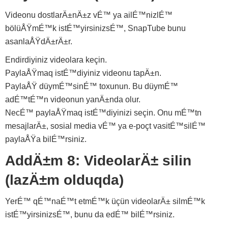
Videonu dostlarÄ±nÄ±z vÉ™ ya ailÉ™nizlÉ™
bölüÅŸmÉ™k istÉ™yirsinizsÉ™, SnapTube bunu
asanlaÅŸdÄ±rÄ±r.
Endirdiyiniz videolara keçin.
PaylaÅŸmaq istÉ™diyiniz videonu tapÄ±n.
PaylaÅŸ düymÉ™sinÉ™ toxunun. Bu düymÉ™
adÉ™tÉ™n videonun yanÄ±nda olur.
NecÉ™ paylaÅŸmaq istÉ™diyinizi seçin. Onu mÉ™tn
mesajlarÄ±, sosial media vÉ™ ya e-poçt vasitÉ™silÉ™
paylaÅŸa bilÉ™rsiniz.
AddÄ±m 8: VideolarÄ± silin
(lazÄ±m olduqda)
YerÉ™ qÉ™naÉ™t etmÉ™k üçün videolarÄ± silmÉ™k
istÉ™yirsinizsÉ™, bunu da edÉ™ bilÉ™rsiniz.