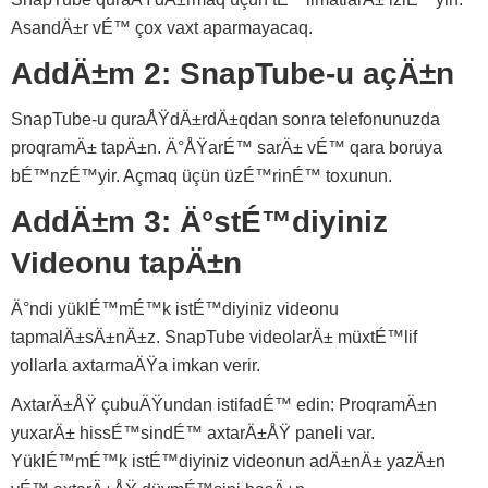
AsandÄ±r vÉ™ çox vaxt aparmayacaq.
AddÄ±m 2: SnapTube-u açÄ±n
SnapTube-u quraÅŸdÄ±rdÄ±qdan sonra telefonunuzda
proqramÄ± tapÄ±n. Ä°ÅŸarÉ™ sarÄ± vÉ™ qara boruya
bÉ™nzÉ™yir. Açmaq üçün üzÉ™rinÉ™ toxunun.
AddÄ±m 3: Ä°stÉ™diyiniz
Videonu tapÄ±n
Ä°ndi yüklÉ™mÉ™k istÉ™diyiniz videonu
tapmalÄ±sÄ±nÄ±z. SnapTube videolarÄ± müxtÉ™lif
yollarla axtarmaÄŸa imkan verir.
AxtarÄ±ÅŸ çubuÄŸundan istifadÉ™ edin: ProqramÄ±n
yuxarÄ± hissÉ™sindÉ™ axtarÄ±ÅŸ paneli var.
YüklÉ™mÉ™k istÉ™diyiniz videonun adÄ±nÄ± yazÄ±n