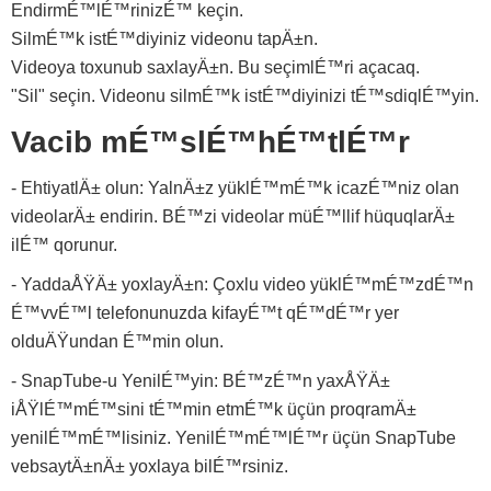
EndirmÉ™lÉ™rinizÉ™ keçin.
SilmÉ™k istÉ™diyiniz videonu tapÄ±n.
Videoya toxunub saxlayÄ±n. Bu seçimlÉ™ri açacaq.
"Sil" seçin. Videonu silmÉ™k istÉ™diyinizi tÉ™sdiqlÉ™yin.
Vacib mÉ™slÉ™hÉ™tlÉ™r
- EhtiyatlÄ± olun: YalnÄ±z yüklÉ™mÉ™k icazÉ™niz olan
videolarÄ± endirin. BÉ™zi videolar müÉ™llif hüquqlarÄ±
ilÉ™ qorunur.
- YaddaÅŸÄ± yoxlayÄ±n: Çoxlu video yüklÉ™mÉ™zdÉ™n
É™vvÉ™l telefonunuzda kifayÉ™t qÉ™dÉ™r yer
olduÄŸundan É™min olun.
- SnapTube-u YenilÉ™yin: BÉ™zÉ™n yaxÅŸÄ±
iÅŸlÉ™mÉ™sini tÉ™min etmÉ™k üçün proqramÄ±
yenilÉ™mÉ™lisiniz. YenilÉ™mÉ™lÉ™r üçün SnapTube
vebsaytÄ±nÄ± yoxlaya bilÉ™rsiniz.