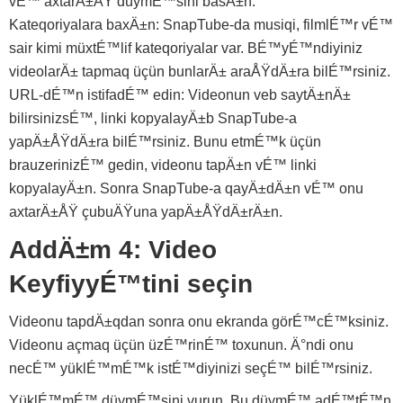
vÉ™ axtarÄ±ÅŸ düymÉ™sini basÄ±n.
Kateqoriyalara baxÄ±n: SnapTube-da musiqi, filmlÉ™r vÉ™
sair kimi müxtÉ™lif kateqoriyalar var. BÉ™yÉ™ndiyiniz
videolarÄ± tapmaq üçün bunlarÄ± araÅŸdÄ±ra bilÉ™rsiniz.
URL-dÉ™n istifadÉ™ edin: Videonun veb saytÄ±nÄ±
bilirsinizsÉ™, linki kopyalayÄ±b SnapTube-a
yapÄ±ÅŸdÄ±ra bilÉ™rsiniz. Bunu etmÉ™k üçün
brauzerinizÉ™ gedin, videonu tapÄ±n vÉ™ linki
kopyalayÄ±n. Sonra SnapTube-a qayÄ±dÄ±n vÉ™ onu
axtarÄ±ÅŸ çubuÄŸuna yapÄ±ÅŸdÄ±rÄ±n.
AddÄ±m 4: Video
KeyfiyyÉ™tini seçin
Videonu tapdÄ±qdan sonra onu ekranda görÉ™cÉ™ksiniz.
Videonu açmaq üçün üzÉ™rinÉ™ toxunun. Ä°ndi onu
necÉ™ yüklÉ™mÉ™k istÉ™diyinizi seçÉ™ bilÉ™rsiniz.
YüklÉ™mÉ™ düymÉ™sini vurun. Bu düymÉ™ adÉ™tÉ™n