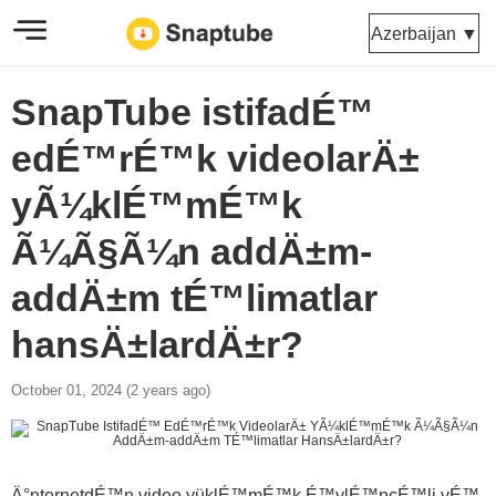
Azerbaijan ▼
SnapTube istifadÉ™
edÉ™rÉ™k videolarÄ±
yÃ¼klÉ™mÉ™k
Ã¼Ã§Ã¼n addÄ±m-
addÄ±m tÉ™limatlar
hansÄ±lardÄ±r?
October 01, 2024 (2 years ago)
Ä°nternetdÉ™n video yüklÉ™mÉ™k É™ylÉ™ncÉ™li vÉ™