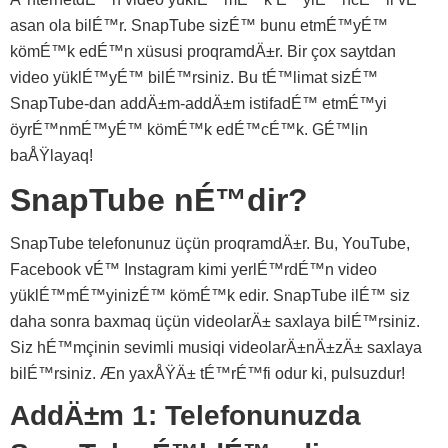
asan ola bilÉ™r. SnapTube sizÉ™ bunu etmÉ™yÉ™
kömÉ™k edÉ™n xüsusi proqramdÄ±r. Bir çox saytdan
video yüklÉ™yÉ™ bilÉ™rsiniz. Bu tÉ™limat sizÉ™
SnapTube-dan addÄ±m-addÄ±m istifadÉ™ etmÉ™yi
öyrÉ™nmÉ™yÉ™ kömÉ™k edÉ™cÉ™k. GÉ™lin
baÅŸlayaq!
SnapTube nÉ™dir?
SnapTube telefonunuz üçün proqramdÄ±r. Bu, YouTube,
Facebook vÉ™ Instagram kimi yerlÉ™rdÉ™n video
yüklÉ™mÉ™yinizÉ™ kömÉ™k edir. SnapTube ilÉ™ siz
daha sonra baxmaq üçün videolarÄ± saxlaya bilÉ™rsiniz.
Siz hÉ™mçinin sevimli musiqi videolarÄ±nÄ±zÄ± saxlaya
bilÉ™rsiniz. Æn yaxÅŸÄ± tÉ™rÉ™fi odur ki, pulsuzdur!
AddÄ±m 1: Telefonunuzda