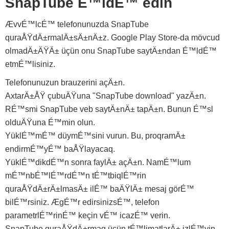
SnapTube É™ldÉ™ edin
ÆvvÉ™lcÉ™ telefonunuzda SnapTube
quraÅŸdÄ±rmalÄ±sÄ±nÄ±z. Google Play Store-da mövcud
olmadÄ±ÄŸÄ± üçün onu SnapTube saytÄ±ndan É™ldÉ™
etmÉ™lisiniz.
Telefonunuzun brauzerini açÄ±n.
AxtarÄ±ÅŸ çubuÄŸuna "SnapTube download" yazÄ±n.
RÉ™smi SnapTube veb saytÄ±nÄ± tapÄ±n. Bunun É™sl
olduÄŸuna É™min olun.
YüklÉ™mÉ™ düymÉ™sini vurun. Bu, proqramÄ±
endirmÉ™yÉ™ baÅŸlayacaq.
YüklÉ™dikdÉ™n sonra faylÄ± açÄ±n. NamÉ™lum
mÉ™nbÉ™lÉ™rdÉ™n tÉ™tbiqlÉ™rin
quraÅŸdÄ±rÄ±lmasÄ± ilÉ™ baÄŸlÄ± mesaj görÉ™
bilÉ™rsiniz. ÆgÉ™r edirsinizsÉ™, telefon
parametrlÉ™rinÉ™ keçin vÉ™ icazÉ™ verin.
SnapTube quraÅŸdÄ±rmaq üçün tÉ™limatlarÄ± izlÉ™yin.