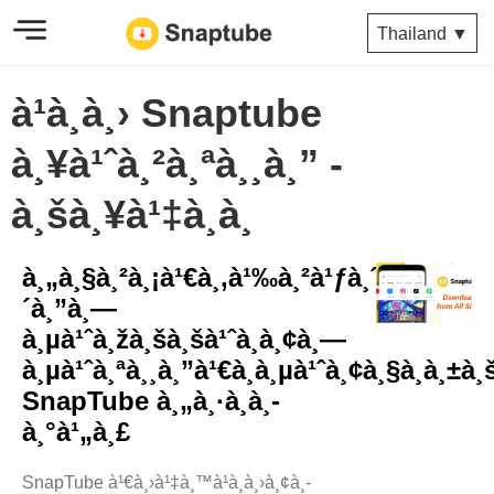
Thailand ▼
à¹à¸­à¸› Snaptube
à¸¥à¹ˆà¸²à¸ªà¸¸à¸” -
à¸šà¸¥à¹‡à¸­à¸
à¸„à¸§à¸²à¸¡à¹€à¸‚à¹‰à¸²à¹ƒà¸ˆà¸œà¸
´à¸”à¸—
à¸µà¹ˆà¸žà¸šà¸šà¹ˆà¸­à¸¢à¸—
à¸µà¹ˆà¸ªà¸¸à¸”à¹€à¸à¸µà¹ˆà¸¢à¸§à¸à¸±à¸
SnapTube à¸„à¸·à¸­à¸­
à¸°à¹„à¸£
SnapTube à¹€à¸›à¹‡à¸™à¹à¸­à¸›à¸¢à¸­