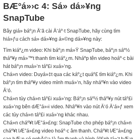
BÆ°á»›c 4: Sá»­ dá»¥ng
SnapTube
Bây giá» báº¡n Ä‘ã cài Ä‘áº·t SnapTube, hãy cùng tìm
hiá»ƒu cách sá»­ dá»¥ng á»©ng dá»¥ng này:
Tìm kiáº¿m video: Khi báº¡n má»Ÿ SnapTube, báº¡n sáº½
tháº¥y má»™t thanh tìm kiáº¿m. Nháº­p tên video hoáº·c bài
hát báº¡n muá»‘n táº£i xuá»‘ng.
Chá»n video: Duyá»‡t qua các káº¿t quáº£ tìm kiáº¿m. Khi
báº¡n tìm tháº¥y video mình muá»‘n, hãy nháº¥n vào video
Ä‘ó.
Chá»n tùy chá»n táº£i xuá»‘ng: Báº¡n sáº½ tháº¥y nút táº£i
xuá»‘ng bên dÆ°á»›i video. Nháº¥n vào nút Ä‘ó Ä‘á»ƒ xem
các tùy chá»n táº£i xuá»‘ng khác nhau.
Chá»n cháº¥t lÆ°á»£ng: SnapTube cho phép báº¡n chá»n
cháº¥t lÆ°á»£ng video hoáº·c âm thanh. Cháº¥t lÆ°á»£ng
cao hÆ¡n có nghÄ©a là âm thanh và hình áº£nh tá»‘t hÆ¡n,