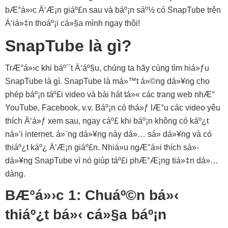
bÆ°á»›c Ä‘Æ¡n giáº£n sau và báº¡n sáº½ có SnapTube trên
Ä‘iá»‡n thoáº¡i cá»§a mình ngay thôi!
SnapTube là gì?
TrÆ°á»›c khi báº¯t Ä‘áº§u, chúng ta hãy cùng tìm hiá»ƒu
SnapTube là gì. SnapTube là má»™t á»©ng dá»¥ng cho
phép báº¡n táº£i video và bài hát tá»« các trang web nhÆ°
YouTube, Facebook, v.v. Báº¡n có thá»ƒ lÆ°u các video yêu
thích Ä‘á»ƒ xem sau, ngay cáº£ khi báº¡n không có káº¿t
ná»‘i internet. á»¨ng dá»¥ng này dá»… sá»­ dá»¥ng và có
thiáº¿t káº¿ Ä‘Æ¡n giáº£n. Nhiá»u ngÆ°á»i thích sá»­
dá»¥ng SnapTube vì nó giúp táº£i phÆ°Æ¡ng tiá»‡n dá»…
dàng.
BÆ°á»›c 1: Chuáº©n bá»‹
thiáº¿t bá»‹ cá»§a báº¡n