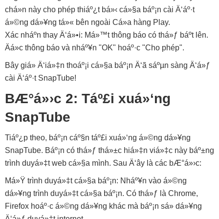
chá»n này cho phép thiáº¿t bá»‹ cá»§a báº¡n cài Ä‘áº·t
á»©ng dá»¥ng tá»« bên ngoài Cá»­a hàng Play.
Xác nháº­n thay Ä‘á»•i: Má»™t thông báo có thá»ƒ báº­t lên.
Äá»c thông báo và nháº¥n "OK" hoáº·c "Cho phép".
Bây giá» Ä‘iá»‡n thoáº¡i cá»§a báº¡n Ä‘ã sáºµn sàng Ä‘á»ƒ
cài Ä‘áº·t SnapTube!
BÆ°á»›c 2: Táº£i xuá»‘ng
SnapTube
Tiáº¿p theo, báº¡n cáº§n táº£i xuá»‘ng á»©ng dá»¥ng
SnapTube. Báº¡n có thá»ƒ thá»±c hiá»‡n viá»‡c này báº±ng
trình duyá»‡t web cá»§a mình. Sau Ä‘ây là các bÆ°á»›c:
Má»Ÿ trình duyá»‡t cá»§a báº¡n: Nháº¥n vào á»©ng
dá»¥ng trình duyá»‡t cá»§a báº¡n. Có thá»ƒ là Chrome,
Firefox hoáº·c á»©ng dá»¥ng khác mà báº¡n sá»­ dá»¥ng
Ä‘á»ƒ duyá»‡t internet.