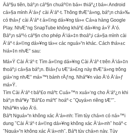
Äáº§u tiên, báº¡n cáº§n chuáº©n bá»‹ thiáº¿t bá»‹ Android
cá»§a mình Ä‘á»ƒ cài Ä‘áº·t. Thông thÆ°á»ng, báº¡n chá»‰
có thá»ƒ cài Ä‘áº·t á»©ng dá»¥ng tá»« Cá»­a hàng Google
Play. NhÆ°ng SnapTube không kháº£ dá»¥ng á»Ÿ Ä‘ó.
Báº¡n sáº½ cáº§n cho phép Ä‘iá»‡n thoáº¡i cá»§a mình cài
Ä‘áº·t á»©ng dá»¥ng tá»« các nguá»“n khác. Cách thá»±c
hiá»‡n nhÆ° sau:
Má»Ÿ Cài Ä‘áº·t: Tìm á»©ng dá»¥ng Cài Ä‘áº·t trên Ä‘iá»‡n
thoáº¡i cá»§a báº¡n. Biá»ƒu tÆ°á»£ng này thÆ°á»ng trông
giá»‘ng nhÆ° má»™t bánh rÄƒng. Nháº¥n vào Ä‘ó Ä‘á»ƒ
má»Ÿ.
Tìm Cài Ä‘áº·t báº£o máº­t: Cuá»™n xuá»‘ng cho Ä‘áº¿n khi
báº¡n tháº¥y "Báº£o máº­t" hoáº·c "Quyá»n riêng tÆ°".
Nháº¥n vào Ä‘ó.
Báº­t Nguá»“n không xác Ä‘á»‹nh: Tìm tùy chá»n có ná»™i
dung "Cài Ä‘áº·t á»©ng dá»¥ng không xác Ä‘á»‹nh" hoáº·c
"Nguá»“n không xác Ä‘á»‹nh". Báº­t tùy chá»n này. Tùy