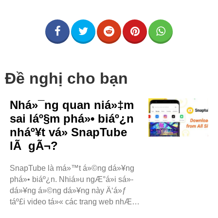
Đề nghị cho bạn
Nhá»¯ng quan niá»‡m
sai láº§m phá»• biáº¿n
nháº¥t vá» SnapTube
lÃ gÃ¬?
SnapTube là má»™t á»©ng dá»¥ng
phá»• biáº¿n. Nhiá»u ngÆ°á»i sá»­
dá»¥ng á»©ng dá»¥ng này Ä‘á»ƒ
táº£i video tá»« các trang web nhÆ°
YouTube. Tuy nhiên, có má»™t sá»‘