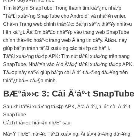
Tìm kiáº¿m SnapTube: Trong thanh tìm kiáº¿m, nháº­p
"Táº£i xuá»‘ng SnapTube cho Android" và nháº¥n enter.
Chá»n Trang web chính thá»©c: Báº¡n sáº½ tháº¥y nhiá»u
liên káº¿t. Äáº£m báº£o nháº¥p vào trang web SnapTube
chính thá»©c hoáº·c trang web Ä‘áng tin cáº­y. Äiá»u này
giúp báº¡n tránh táº£i xuá»‘ng các tá»‡p có háº¡i.
Táº£i xuá»‘ng tá»‡p APK: Tìm nút táº£i xuá»‘ng trên trang
SnapTube. Nháº¥n vào Ä‘ó Ä‘á»ƒ táº£i xuá»‘ng tá»‡p APK.
Tá»‡p này sáº½ giúp báº¡n cài Ä‘áº·t á»©ng dá»¥ng trên
thiáº¿t bá»‹ cá»§a mình.
BÆ°á»›c 3: Cài Ä‘áº·t SnapTube
Sau khi táº£i xuá»‘ng tá»‡p APK, Ä‘ã Ä‘áº¿n lúc cài Ä‘áº·t
SnapTube.
Cách thá»±c hiá»‡n nhÆ° sau:
Má»Ÿ ThÆ° má»¥c Táº£i xuá»‘ng: Äi tá»›i á»©ng dá»¥ng