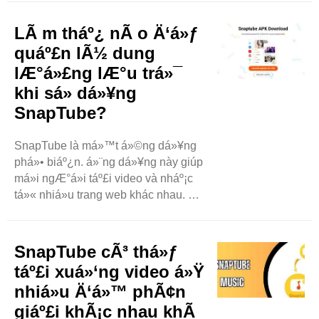
huyá»n thoáº¡i và hiá»ƒu láº§m xung
quanh SnapTube. Blog này sáº½ làm
LÃ m tháº¿ nÃ o Ä‘á»ƒ
sáng tá» má»™t sá»‘ hiá»ƒu láº§m
quáº£n lÃ½ dung
này. SnapTube là báº¥t há»£p pháp
lÆ°á»£ng lÆ°u trá»¯
Má»™t huyá»n ..
khi sá»­ dá»¥ng
SnapTube?
SnapTube là má»™t á»©ng dá»¥ng
phá»• biáº¿n. á»¨ng dá»¥ng này giúp
má»i ngÆ°á»i táº£i video và nháº¡c
tá»« nhiá»u trang web khác nhau. Äôi
khi, viá»‡c sá»­ dá»¥ng SnapTube có
thá»ƒ làm Ä‘áº§y bá»™ nhá»›
Ä‘iá»‡n thoáº¡i cá»§a báº¡n. Khi
SnapTube cÃ³ thá»ƒ
Ä‘iá»u này xáº£y ra, báº¡n có thá»ƒ
táº£i xuá»‘ng video á»Ÿ
gáº·p sá»± cá»‘ khi táº£i xuá»‘ng
nhiá»u Ä‘á»™ phÃ¢n
nhá»¯ng ..
giáº£i khÃ¡c nhau khÃ