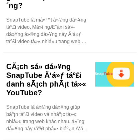
´ng?
SnapTube là má»™t á»©ng dá»¥ng
táº£i video. Má»i ngÆ°á»i sá»­
dá»¥ng á»©ng dá»¥ng này Ä‘á»ƒ
táº£i video tá»« nhiá»u trang web.
Má»™t câu há»i thÆ°á»ng Ä‘Æ°á»£c
Ä‘áº·t ra là liá»‡u SnapTube có thá»ƒ
táº£i video á»Ÿ nhiá»u Ä‘á»™ phân
CÃ¡ch sá»­ dá»¥ng
giáº£i khác nhau hay không. Blog này
SnapTube Ä‘á»ƒ táº£i
sáº½ giáº£i thích ý nghÄ©a và cách ..
danh sÃ¡ch phÃ¡t tá»«
YouTube?
SnapTube là á»©ng dá»¥ng giúp
báº¡n táº£i video và nháº¡c tá»«
nhiá»u trang web khác nhau. á»¨ng
dá»¥ng này ráº¥t phá»• biáº¿n Ä‘á»ƒ
táº£i ná»™i dung tá»« YouTube.