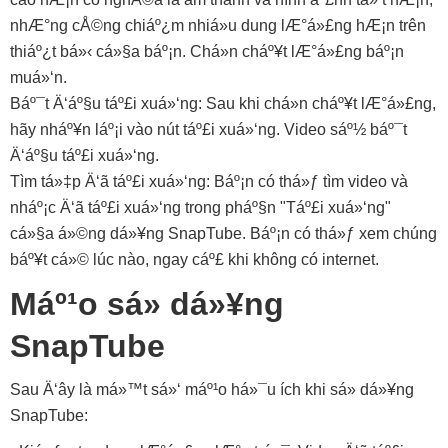
nhÆ°ng cÅ©ng chiáº¿m nhiá»u dung lÆ°á»£ng hÆ¡n trên
thiáº¿t bá»‹ cá»§a báº¡n. Chá»n cháº¥t lÆ°á»£ng báº¡n
muá»‘n.
Báº¯t Ä‘áº§u táº£i xuá»‘ng: Sau khi chá»n cháº¥t lÆ°á»£ng,
hãy nháº¥n láº¡i vào nút táº£i xuá»‘ng. Video sáº½ báº¯t
Ä‘áº§u táº£i xuá»‘ng.
Tìm tá»‡p Ä‘ã táº£i xuá»‘ng: Báº¡n có thá»ƒ tìm video và
nháº¡c Ä‘ã táº£i xuá»‘ng trong pháº§n "Táº£i xuá»‘ng"
cá»§a á»©ng dá»¥ng SnapTube. Báº¡n có thá»ƒ xem chúng
báº¥t cá»© lúc nào, ngay cáº£ khi không có internet.
Máº¹o sá»­ dá»¥ng
SnapTube
Sau Ä‘ây là má»™t sá»‘ máº¹o há»¯u ích khi sá»­ dá»¥ng
SnapTube: