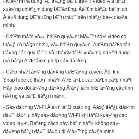
- Kiá»ƒm tra dung lÆ°á»£ng lÆ°u trá»¯: Video Ä‘ã táº£i
xuá»‘ng chiáº¿m dung lÆ°á»£ng. Äáº£m báº£o báº¡n có
Ä‘á»§ dung lÆ°á»£ng lÆ°u trá»¯ trên thiáº¿t bá»‹ cá»§a
mình.
- Cáº©n tháº­n vá»›i báº£n quyá»n: Má»™t sá»‘ video có
thá»ƒ có háº¡n cháº¿ vá» báº£n quyá»n. Äáº£m báº£o tôn
trá»ng các quy táº¯c và chá»‰ táº£i xuá»‘ng ná»™i dung
mà báº¡n Ä‘Æ°á»£c phép sá»­ dá»¥ng.
- Cáº­p nháº­t á»©ng dá»¥ng thÆ°á»ng xuyên: Äôi khi,
SnapTube có thá»ƒ nháº­n Ä‘Æ°á»£c các báº£n cáº­p nháº­t.
Hãy theo dõi á»©ng dá»¥ng Ä‘á»ƒ táº­n hÆ°á»Ÿng các tính
nÄƒng và cáº£i tiáº¿n má»›i.
- Sá»­ dá»¥ng Wi-Fi Ä‘á»ƒ táº£i xuá»‘ng: Äá»ƒ tiáº¿t kiá»‡m
dá»¯ liá»‡u, hãy sá»­ dá»¥ng Wi-Fi khi táº£i xuá»‘ng các
video lá»›n. Báº±ng cách này, báº¡n sáº½ không sá»­
dá»¥ng háº¿t dá»¯ liá»‡u di Ä‘á»™ng cá»§a mình.