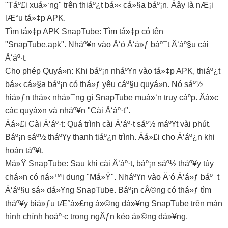
"Táº£i xuá»‘ng" trên thiáº¿t bá»‹ cá»§a báº¡n. Äây là nÆ¡i
lÆ°u tá»‡p APK.
Tìm tá»‡p APK SnapTube: Tìm tá»‡p có tên
"SnapTube.apk". Nháº¥n vào Ä‘ó Ä‘á»ƒ báº¯t Ä‘áº§u cài
Ä‘áº·t.
Cho phép Quyá»n: Khi báº¡n nháº¥n vào tá»‡p APK, thiáº¿t
bá»‹ cá»§a báº¡n có thá»ƒ yêu cáº§u quyá»n. Nó sáº½
hiá»ƒn thá»‹ nhá»¯ng gì SnapTube muá»‘n truy cáº­p. Äá»c
các quyá»n và nháº¥n "Cài Ä‘áº·t".
Äá»£i Cài Ä‘áº·t: Quá trình cài Ä‘áº·t sáº½ máº¥t vài phút.
Báº¡n sáº½ tháº¥y thanh tiáº¿n trình. Äá»£i cho Ä‘áº¿n khi
hoàn táº¥t.
Má»Ÿ SnapTube: Sau khi cài Ä‘áº·t, báº¡n sáº½ tháº¥y tùy
chá»n có ná»™i dung "Má»Ÿ". Nháº¥n vào Ä‘ó Ä‘á»ƒ báº¯t
Ä‘áº§u sá»­ dá»¥ng SnapTube. Báº¡n cÅ©ng có thá»ƒ tìm
tháº¥y biá»ƒu tÆ°á»£ng á»©ng dá»¥ng SnapTube trên màn
hình chính hoáº·c trong ngÄƒn kéo á»©ng dá»¥ng.