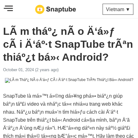
Vietnam ▼
LÃ m tháº¿ nÃ o Ä‘á»ƒ
cÃ i Ä‘áº·t SnapTube trÃªn
thiáº¿t bá»‹ Android?
October 01, 2024 (2 years ago)
SnapTube là má»™t á»©ng dá»¥ng phá»• biáº¿n giúp
báº¡n táº£i video và nháº¡c tá»« nhiá»u trang web khác
nhau. Náº¿u báº¡n muá»‘n tìm hiá»ƒu cách cài Ä‘áº·t
SnapTube trên thiáº¿t bá»‹ Android cá»§a mình, báº¡n Ä‘ã
Ä‘áº¿n Ä‘úng nÆ¡i rá»“i. HÆ°á»›ng dáº«n này sáº½ giáº£i
thích má»i thá»© tá»«ng bÆ°á»›c má»™t. Hãy làm theo các