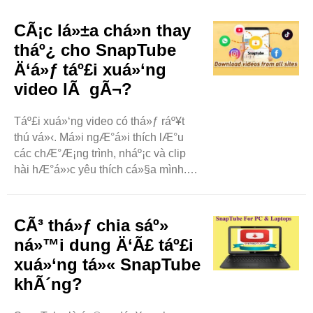
SnapTube ráº¥t dá»… sá»­ dá»¥ng.
Báº¡n có thá»ƒ tìm video, nháº¡c và
CÃ¡c lá»±a chá»n thay
tháº­m chí cáº£ danh sách phát
tháº¿ cho SnapTube
chá»‰ báº±ng vài láº§n cháº¡m.
Ä‘á»ƒ táº£i xuá»‘ng
Báº¡n có thá»ƒ ..
video lÃ gÃ¬?
Táº£i xuá»‘ng video có thá»ƒ ráº¥t
thú vá»‹. Má»i ngÆ°á»i thích lÆ°u
các chÆ°Æ¡ng trình, nháº¡c và clip
hài hÆ°á»›c yêu thích cá»§a mình.
SnapTube là má»™t á»©ng dá»¥ng
phá»• biáº¿n cho má»¥c Ä‘ích này.
NhÆ°ng còn nhiá»u lá»±a chá»n
CÃ³ thá»ƒ chia sáº»
khác. Trong blog này, chúng ta sáº½
ná»™i dung Ä‘Ã£ táº£i
khám phá các ..
xuá»‘ng tá»« SnapTube
khÃ´ng?