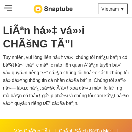
Vietnam ▼
LiÃªn há»‡ vá»›i
CHÃšNG TÃ”I
Tuy nhiên, vui lòng liên há»‡ vá»›i chúng tôi náº¿u báº¡n có
báº¥t ká»³ tháº¯c máº¯c nào liên quan Ä‘áº¿n tuyên bá»‘
vá» quyá»n riêng tÆ° cá»§a chúng tôi hoáº·c cách chúng tôi
sá»­ dá»¥ng thông tin cá nhân cá»§a báº¡n. Chúng tôi sáº½
ná»— lá»±c háº¿t sá»©c Ä‘á»ƒ xoa dá»‹u má»i lo láº¯ng
mà báº¡n có thá»ƒ gáº·p pháº£i vì chúng tôi cam káº¿t báº£o
vá»‡ quyá»n riêng tÆ° cá»§a báº¡n.
Vá» ChÃºng TÃ´i
ChÃ­nh SÃ¡ch Báº£o Máº­t