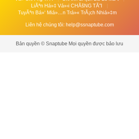
LiÃªn Há»‡ Vá»›i CHÃšNG TÃ”I
TuyÃªn Bá»‘ Miá»…n Trá»« TrÃ¡ch Nhiá»‡m
Liên hệ chúng tôi:
help@ssnaptube.com
Bản quyền © Snaptube Mọi quyền được bảo lưu