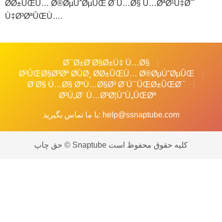
Ø­Ø±ÛŒÙ… Ø®ØµÙˆØµÛŒ Ø´Ù…Ø§ Ù…ØªØ¹Ù‡Ø¯
Ù‡Ø³ØªÛŒÙ….
Ø¯Ø±Ø¨Ø§Ø±Ù‡ Ù…Ø§
Ø³ÛŒØ§Ø³Øª Ø­ÙØ¸ Ø­Ø±ÛŒÙ… Ø®ØµÙˆØµÛŒ
Ø¨Ø§ Ù…Ø§ ØªÙ…Ø§Ø³ Ø¨Ú¯ÛŒØ±ÛŒØ¯
Ø³Ù„Ø¨ Ù…Ø³Ø¦ÙˆÙ„ÛŒØª
help@ssnaptube.com
با ما تماس بگیرید:
حق چاپ © Snaptube کلیه حقوق محفوظ است