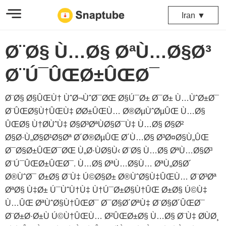
Iran ▼
Ø¨Ø§ Ù…Ø§ ØªÙ…Ø§Ø³
Ø¨Ú¯ÛŒØ±ÛŒØ¯
Ø¨Ø§ Ø§ÛŒÙ† ÙˆØ¬ÙˆØ¯ØŒ Ø§Ú¯Ø± Ø¯Ø± Ù…ÙˆØ±Ø¯
Ø¨ÛŒØ§Ù†ÛŒÙ‡ Ø­Ø±ÛŒÙ… Ø®ØµÙˆØµÛŒ Ù…Ø§
ÛŒØ§ Ù†Ø­ÙˆÙ‡ Ø§Ø³ØªÙØ§Ø¯Ù‡ Ù…Ø§ Ø§Ø²
Ø§Ø·Ù„Ø§Ø¹Ø§Øª Ø´Ø®ØµÛŒ Ø´Ù…Ø§ Ø³Ø¤Ø§Ù„ÛŒ
Ø¯Ø§Ø±ÛŒØ¯ØŒ Ù„Ø·ÙØ§Ù‹ Ø¨Ø§ Ù…Ø§ ØªÙ…Ø§Ø³
Ø¨Ú¯ÛŒØ±ÛŒØ¯. Ù…Ø§ ØªÙ…Ø§Ù… ØªÙ„Ø§Ø´
Ø®ÙˆØ¯ Ø±Ø§ Ø¨Ù‡ Ú©Ø§Ø± Ø®ÙˆØ§Ù‡ÛŒÙ… Ø¨Ø³Øª
ØªØ§ Ù‡Ø± Ú¯ÙˆÙ†Ù‡ Ù†Ú¯Ø±Ø§Ù†ÛŒ Ø±Ø§ Ú©Ù‡
Ù…ÛŒ ØªÙˆØ§Ù†ÛŒØ¯ Ø¯Ø§Ø´ØªÙ‡ Ø¨Ø§Ø´ÛŒØ¯
Ø¨Ø±Ø·Ø±Ù Ú©Ù†ÛŒÙ… Ø²ÛŒØ±Ø§ Ù…Ø§ Ø¨Ù‡ Ø­ÙØ¸